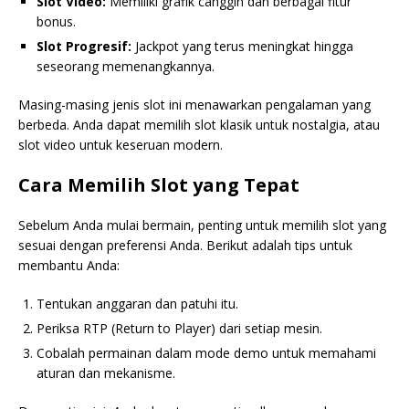
Slot Video:
Memiliki grafik canggih dan berbagai fitur
bonus.
Slot Progresif:
Jackpot yang terus meningkat hingga
seseorang memenangkannya.
Masing-masing jenis slot ini menawarkan pengalaman yang
berbeda. Anda dapat memilih slot klasik untuk nostalgia, atau
slot video untuk keseruan modern.
Cara Memilih Slot yang Tepat
Sebelum Anda mulai bermain, penting untuk memilih slot yang
sesuai dengan preferensi Anda. Berikut adalah tips untuk
membantu Anda:
Tentukan anggaran dan patuhi itu.
Periksa RTP (Return to Player) dari setiap mesin.
Cobalah permainan dalam mode demo untuk memahami
aturan dan mekanisme.