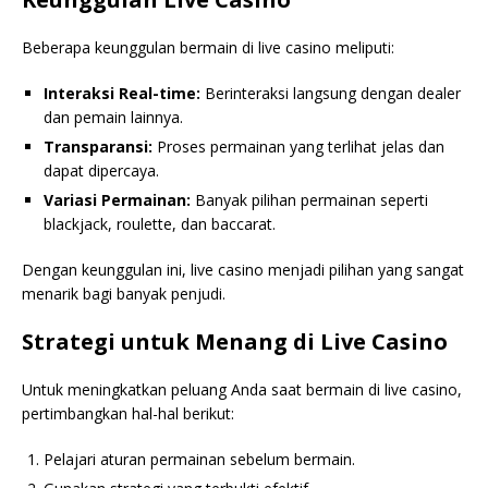
Beberapa keunggulan bermain di live casino meliputi:
Interaksi Real-time:
Berinteraksi langsung dengan dealer
dan pemain lainnya.
Transparansi:
Proses permainan yang terlihat jelas dan
dapat dipercaya.
Variasi Permainan:
Banyak pilihan permainan seperti
blackjack, roulette, dan baccarat.
Dengan keunggulan ini, live casino menjadi pilihan yang sangat
menarik bagi banyak penjudi.
Strategi untuk Menang di Live Casino
Untuk meningkatkan peluang Anda saat bermain di live casino,
pertimbangkan hal-hal berikut:
Pelajari aturan permainan sebelum bermain.