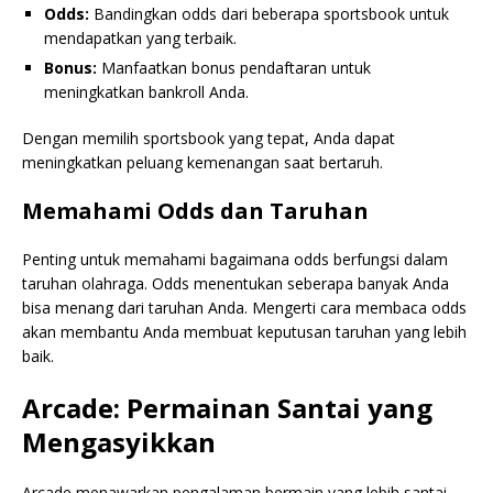
Odds:
Bandingkan odds dari beberapa sportsbook untuk
mendapatkan yang terbaik.
Bonus:
Manfaatkan bonus pendaftaran untuk
meningkatkan bankroll Anda.
Dengan memilih sportsbook yang tepat, Anda dapat
meningkatkan peluang kemenangan saat bertaruh.
Memahami Odds dan Taruhan
Penting untuk memahami bagaimana odds berfungsi dalam
taruhan olahraga. Odds menentukan seberapa banyak Anda
bisa menang dari taruhan Anda. Mengerti cara membaca odds
akan membantu Anda membuat keputusan taruhan yang lebih
baik.
Arcade: Permainan Santai yang
Mengasyikkan
Arcade menawarkan pengalaman bermain yang lebih santai